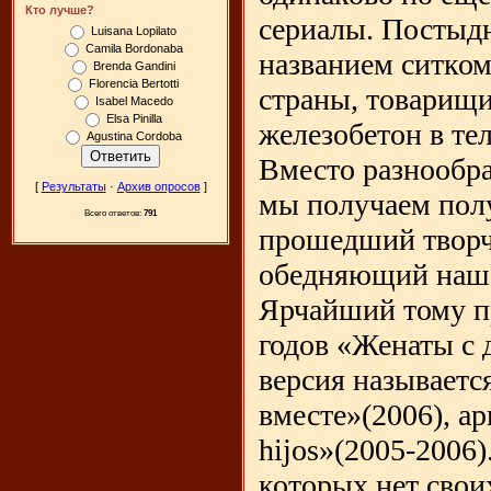
Кто лучше?
сериалы. Постыдн
Luisana Lopilato
Camila Bordonaba
названием ситком
Brenda Gandini
Florencia Bertotti
страны, товарищи
Isabel Macedo
Elsa Pinilla
железобетон в те
Agustina Cordoba
Вместо разнообра
[
Результаты
·
Архив опросов
]
мы получаем полу
Всего ответов:
791
прошедший творч
обедняющий наш 
Ярчайший тому п
годов «Женаты с 
версия называетс
вместе»(2006), а
hijos»(2005-2006)
которых нет свои