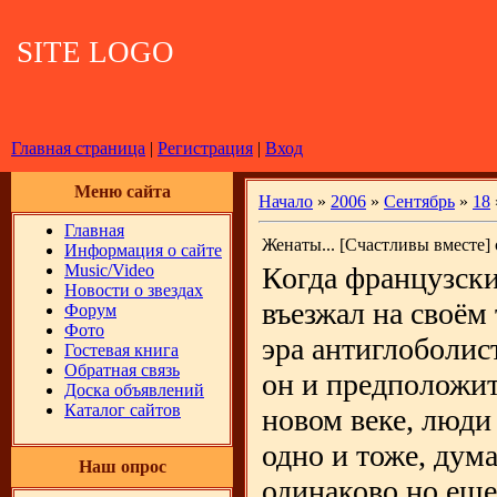
SITE LOGO
Главная страница
|
Регистрация
|
Вход
Меню сайта
Начало
»
2006
»
Сентябрь
»
18
Главная
Женаты... [Счастливы вместе] 
Информация о сайте
Music/Video
Когда французск
Новости о звездах
въезжал на своём
Форум
Фото
эра антиглоболис
Гостевая книга
Обратная связь
он и предположить
Доска объявлений
Каталог сайтов
новом веке, люди 
одно и тоже, дума
Наш опрос
одинаково но еще